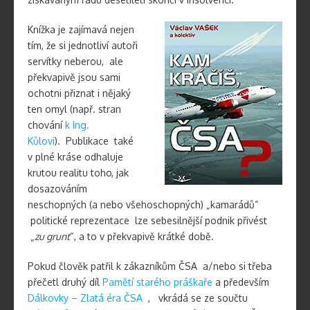
Knížka je zajímavá nejen
tím, že si jednotliví autoři
servítky neberou, ale
překvapivě jsou sami
ochotni přiznat i nějaký
ten omyl (např. stran
chování
k Ing.
Kůlovi
). Publikace také
v plné kráse odhaluje
krutou realitu toho, jak
dosazováním
neschopných (a nebo všehoschopných) „kamarádů“
politické reprezentace lze sebesilnější podnik přivést
„
zu grunt
“, a to v překvapivě krátké době.
Pokud člověk patřil k zákazníkům ČSA a/nebo si třeba
přečetl druhý díl
Pamětí starého práškaře
a především
Dálkovky – Zlatá éra ČSA
, vkrádá se ze součtu