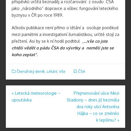
příspěvků určitá beznaděj a rozčarování z osudu ČSA
jako „národního“ dopravce a vůbec fungování leteckého
byznysu v ČR po roce 1989.
Ačkoliv publikace není přímo o létání a osciluje poněkud
mezi pamětmi a investigativní žurnalistikou, určitě stojí za
přečtení. Asi by se k ní hodil podtitul „
…v
še co jste
chtěli vědět o pádu ČSA do vývrtky a neměli jste se
koho zeptat“.
Čtenářský deník
,
Létání
,
Vše
ČSA
Navigace
«
Letecká meteorologie –
Přejmenování ulice Mezi
upoutávka
Stadiony – dnes již bezmála
pro
dva roky ulicí Antonína
příspěvek
Hájka – co se změnilo
k lepšímu?
»