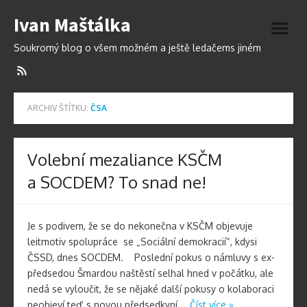
Přeskočit
Ivan Maštálka
na
otevří
obsah
menu
Soukromý blog o všem možném a ještě ledačems jiném
ARCHIV ŠTÍTKU:
ČSA
Volební mezaliance KSČM
a SOCDEM? To snad ne!
Je s podivem, že se do nekonečna v KSČM objevuje
leitmotiv spolupráce se „Sociální demokracií“, kdysi
ČSSD, dnes SOCDEM. Poslední pokus o námluvy s ex-
předsedou Šmardou naštěstí selhal hned v počátku, ale
nedá se vyloučit, že se nějaké další pokusy o kolaboraci
neobjeví teď, s novou předsedkyní …
Číst více »