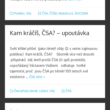
Politika
,
Vše
ČSA
,
ČSSD
,
Maláčová
,
SOCDEM
Kam kráčíš, ČSA? – upoutávka
Svět křídel přišel (jako téměř vždy 😉 s velmi zajímavou
publikací Kam kráčíš, ČSA? Sborník více než dvaceti
příspěvků lidí, kteří prošli ČSA (či spíš proletěli),
uspořádaný Václavem Vaškem odhaluje hořké
tajemství, proč jsou ČSA po téměř 100 letech své
existence …
Číst více »
Čtenářský deník
,
Létání
,
Vše
ČSA